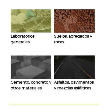
Laboratorios
Suelos, agregados y
generales
rocas
Cemento, concreto y
Asfaltos, pavimentos
otros materiales
y mezclas asfálticas