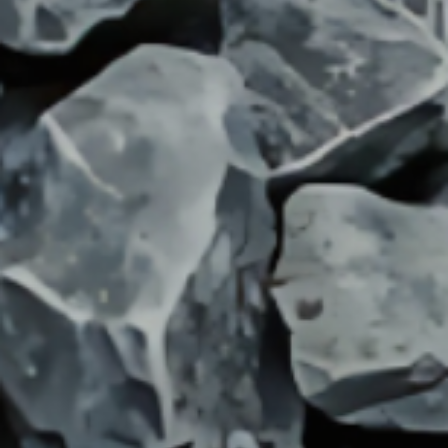
Longitud
Temperatura
Presión
Par
tosional
Fuerza
Masa
(pesas
y
balanzas)
Humedad
Relativa
Sucursal
del
Perú
Soporte
Capacitación
Soporte