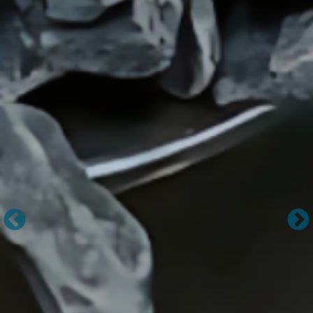
y
mantenimiento
Manuales
Software
PQRS
Sobre
nosotros
Sobre
Pinzuar
Misión,
Visión
y
Política
HSEQ
Certificaciones
Más
información
Pagos
en